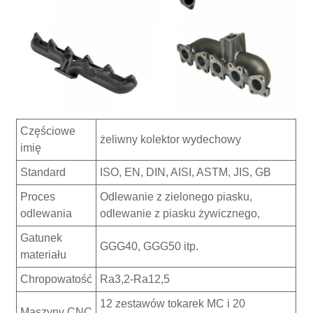
Częściowe
żeliwny kolektor wydechowy
imię
Standard
ISO, EN, DIN, AISI, ASTM, JIS, GB
Proces
Odlewanie z zielonego piasku,
odlewania
odlewanie z piasku żywicznego,
Gatunek
GGG40, GGG50 itp.
materiału
Chropowatość
Ra3,2-Ra12,5
12 zestawów tokarek MC i 20
Maszyny CNC