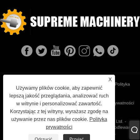
X
Links
Sitemap
RSS
XML
Polityka
Używamy plików cookie, aby zapewnić
lepszą jakość przeglądania, analizować ruch
prywatności
w witrynie i personalizować zawartość.
Korzystając z tej witryny, wyrażasz zgodę na
używanie przez nas plików cookie.
Polityka
Copyright © 2022 Ningbo Supreme Machinery Co., Ltd. -
prywatności
Odlewanie żelaza plastyczne, odlewanie inwestycyjne, odlewanie
szarego żelaza - Wszelkie prawa zastrzeżone.
Odrzucić
Przyjąć