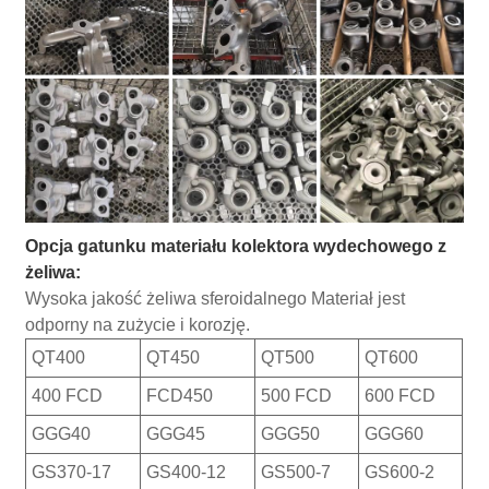
Opcja gatunku materiału kolektora wydechowego z
żeliwa:
Wysoka jakość żeliwa sferoidalnego Materiał jest
odporny na zużycie i korozję.
QT400
QT450
QT500
QT600
400 FCD
FCD450
500 FCD
600 FCD
GGG40
GGG45
GGG50
GGG60
GS370-17
GS400-12
GS500-7
GS600-2