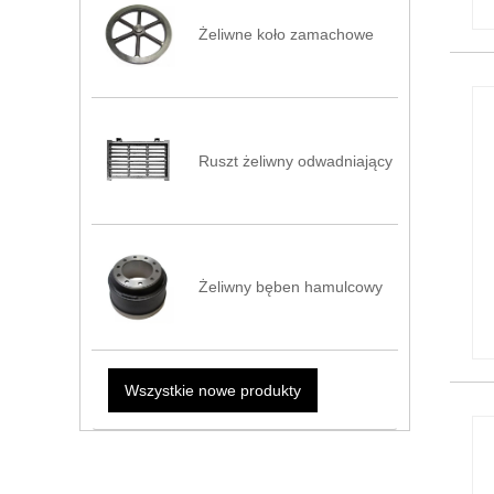
Żeliwne koło zamachowe
Ruszt żeliwny odwadniający
Żeliwny bęben hamulcowy
Wszystkie nowe produkty