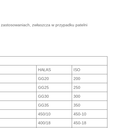
lu zastosowaniach, zwłaszcza w przypadku patelni
HAŁAS
ISO
GG20
200
GG25
250
GG30
300
GG35
350
450/10
450-10
400/18
450-18