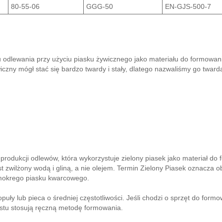
80-55-06
GGG-50
EN-GJS-500-7
 odlewania przy użyciu piasku żywicznego jako materiału do formowani
iczny mógł stać się bardzo twardy i stały, dlatego nazwaliśmy go twa
produkcji odlewów, która wykorzystuje zielony piasek jako materiał d
jest zwilżony wodą i gliną, a nie olejem. Termin Zielony Piasek oznacza 
j mokrego piasku kwarcowego.
uły lub pieca o średniej częstotliwości. Jeśli chodzi o sprzęt do for
ostu stosują ręczną metodę formowania.