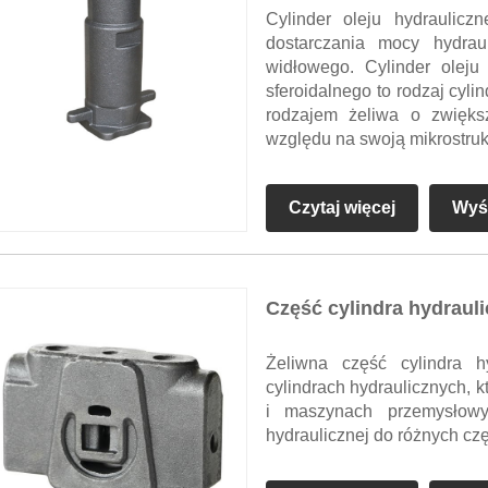
Cylinder oleju hydraulic
dostarczania mocy hydra
widłowego. Cylinder olej
sferoidalnego to rodzaj cyli
rodzajem żeliwa o zwiększ
względu na swoją mikrostruk
Czytaj więcej
Wyśl
Część cylindra hydrauli
Żeliwna część cylindra 
cylindrach hydraulicznych, 
i maszynach przemysłow
hydraulicznej do różnych cz