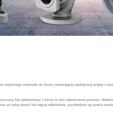
niu stopionego materiału do formy zawierającej wydrążoną wnękę o po
 wyrzucany lub wyłamywany z formy w celu zakończenia procesu. Materia
niu ze sobą dwóch lub więcej składników; przykładami są żywica epoksy