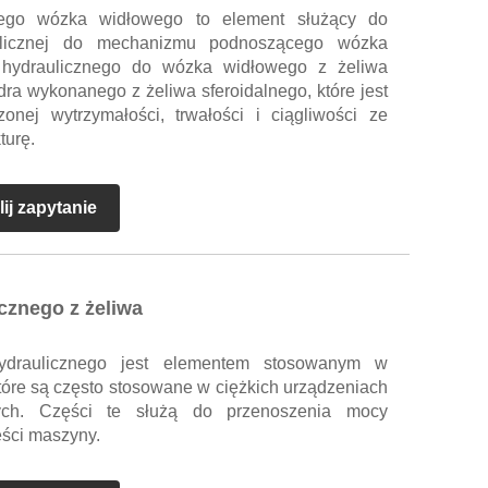
znego wózka widłowego to element służący do
ulicznej do mechanizmu podnoszącego wózka
u hydraulicznego do wózka widłowego z żeliwa
ndra wykonanego z żeliwa sferoidalnego, które jest
onej wytrzymałości, trwałości i ciągliwości ze
turę.
ij zapytanie
cznego z żeliwa
hydraulicznego jest elementem stosowanym w
które są często stosowane w ciężkich urządzeniach
ych. Części te służą do przenoszenia mocy
ęści maszyny.