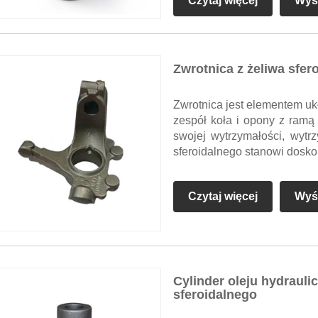
Czytaj więcej
Wyśl
Zwrotnica z żeliwa sfer
Zwrotnica jest elementem u
zespół koła i opony z ramą 
swojej wytrzymałości, wytrz
sferoidalnego stanowi dosko
Czytaj więcej
Wyśl
Cylinder oleju hydraul
sferoidalnego