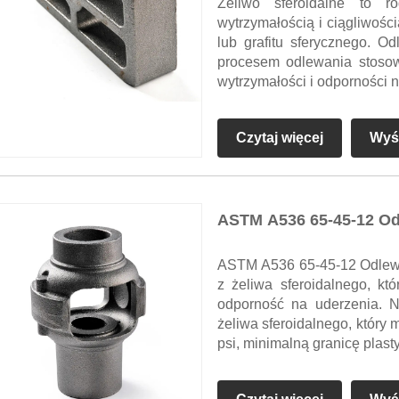
Żeliwo sferoidalne to ro
wytrzymałością i ciągliwości
lub grafitu sferycznego. O
procesem odlewania stoso
wytrzymałości i odporności n
Czytaj więcej
Wyśl
ASTM A536 65-45-12 Odl
ASTM A536 65-45-12 Odlewy 
z żeliwa sferoidalnego, kt
odporność na uderzenia. Ni
żeliwa sferoidalnego, który
psi, minimalną granicę plas