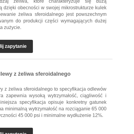
dzaj żeliwa, które charakteryzuje się dużą
ą dzięki obecności w swojej mikrostrukturze kulek
dlewanie żeliwa sferoidalnego jest powszechnym
wanym do produkcji części wymagających dużej
a zużycie.
ij zapytanie
ewy z żeliwa sferoidalnego
z żeliwa sferoidalnego to specyfikacja odlewów
óra zapewnia wysoką wytrzymałość, ciągliwość i
niejsza specyfikacja opisuje konkretny gatunek
 ma minimalną wytrzymałość na rozciąganie 65 000
tyczności 45 000 psi i minimalne wydłużenie 12%.