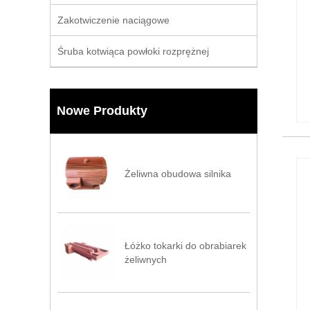
Zakotwiczenie naciągowe
Śruba kotwiąca powłoki rozprężnej
Nowe Produkty
Żeliwna obudowa silnika
Łóżko tokarki do obrabiarek
żeliwnych