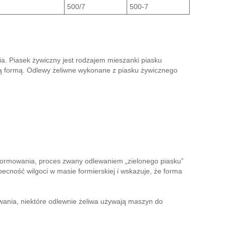
500/7
500-7
a. Piasek żywiczny jest rodzajem mieszanki piasku
rdą formą. Odlewy żeliwne wykonane z piasku żywicznego
o formowania, proces zwany odlewaniem „zielonego piasku”
obecność wilgoci w masie formierskiej i wskazuje, że forma
mowania, niektóre odlewnie żeliwa używają maszyn do