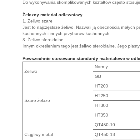
Do wykonywania skomplikowanych kształtów często stosuje
Żelazny materiał odlewniczy
1. Żeliwo szare
Jest to najczęstsze żeliwo. Nazwali ją obecnością małych p
kuchennych i innych przyborów kuchennych.
3. Żeliwo sferoidalne
Innym określeniem tego jest żeliwo sferoidalne. Jego plast
Powszechnie stosowane standardy materiałowe w odl
Normy
Żeliwo
GB
HT200
HT250
Szare żelazo
HT300
HT350
QT450-10
Ciągliwy metal
QT450-18