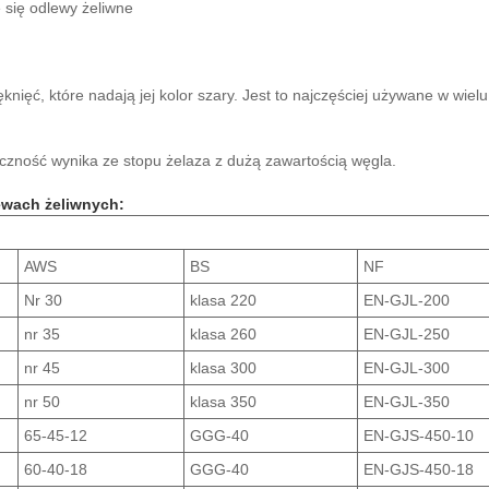
 się odlewy żeliwne
ęknięć, które nadają jej kolor szary. Jest to najczęściej używane w wie
yczność wynika ze stopu żelaza z dużą zawartością węgla.
ewach żeliwnych:
AWS
BS
NF
Nr 30
klasa 220
EN-GJL-200
nr 35
klasa 260
EN-GJL-250
nr 45
klasa 300
EN-GJL-300
nr 50
klasa 350
EN-GJL-350
65-45-12
GGG-40
EN-GJS-450-10
60-40-18
GGG-40
EN-GJS-450-18