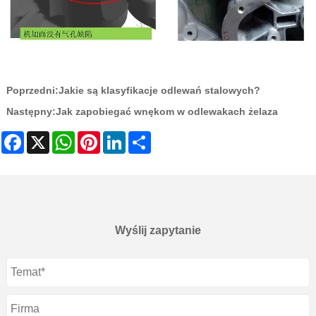
Poprzedni:
Jakie są klasyfikacje odlewań stalowych?
Następny:
Jak zapobiegać wnękom w odlewakach żelaza
Facebook
X
WhatsApp
Pinterest
LinkedIn
Share
Wyślij zapytanie