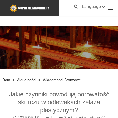
Language
Dom
>
Aktualności
>
Wiadomości Branżowe
Jakie czynniki powodują porowatość
skurczu w odlewakach żelaza
plastycznym?
2025-05-13
5
Zostaw mi wiadomość