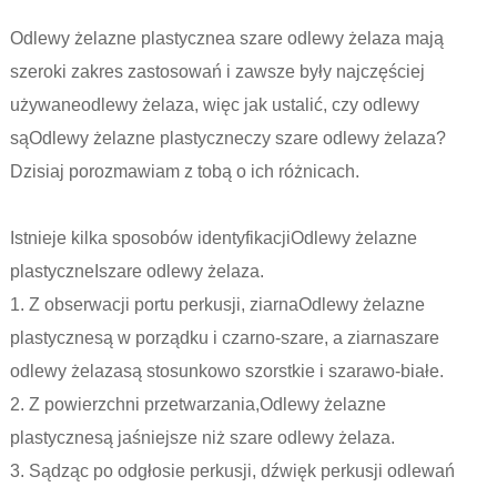
Odlewy żelazne plastyczne
a szare odlewy żelaza mają
szeroki zakres zastosowań i zawsze były najczęściej
używane
odlewy żelaza
, więc jak ustalić, czy odlewy
są
Odlewy żelazne plastyczne
czy szare odlewy żelaza?
Dzisiaj porozmawiam z tobą o ich różnicach.
Istnieje kilka sposobów identyfikacji
Odlewy żelazne
plastyczne
I
szare odlewy żelaza
.
1. Z obserwacji portu perkusji, ziarna
Odlewy żelazne
plastyczne
są w porządku i czarno-szare, a ziarna
szare
odlewy żelaza
są stosunkowo szorstkie i szarawo-białe.
2. Z powierzchni przetwarzania,
Odlewy żelazne
plastyczne
są jaśniejsze niż szare odlewy żelaza.
3. Sądząc po odgłosie perkusji, dźwięk perkusji odlewań