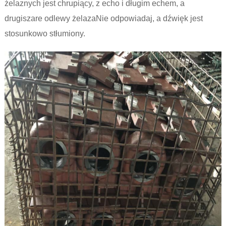
żelaznych jest chrupiący, z echo i długim echem, a
drugi
szare odlewy żelaza
Nie odpowiadaj, a dźwięk jest
stosunkowo stłumiony.