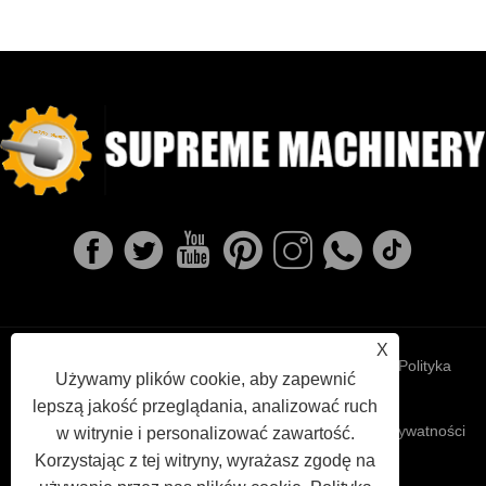
X
Links
Sitemap
RSS
XML
Polityka
Używamy plików cookie, aby zapewnić
lepszą jakość przeglądania, analizować ruch
prywatności
w witrynie i personalizować zawartość.
Korzystając z tej witryny, wyrażasz zgodę na