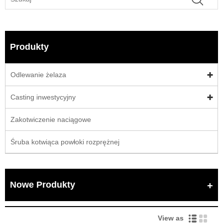
Produkty
Odlewanie żelaza
Casting inwestycyjny
Zakotwiczenie naciągowe
Śruba kotwiąca powłoki rozprężnej
Nowe Produkty
View as