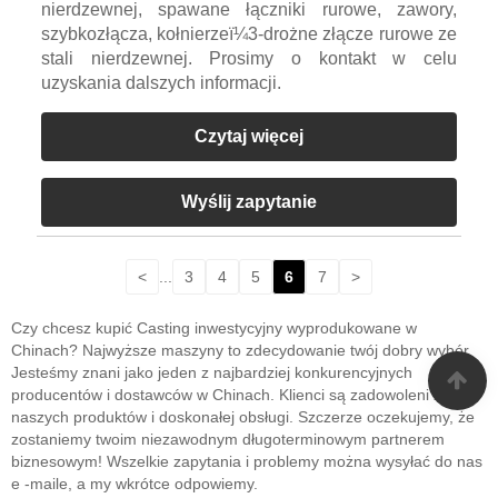
nierdzewnej, spawane łączniki rurowe, zawory,
szybkozłącza, kołnierzeï¼3-drożne złącze rurowe ze
stali nierdzewnej. Prosimy o kontakt w celu
uzyskania dalszych informacji.
Czytaj więcej
Wyślij zapytanie
<
...
3
4
5
6
7
>
Czy chcesz kupić Casting inwestycyjny wyprodukowane w
Chinach? Najwyższe maszyny to zdecydowanie twój dobry wybór.
Jesteśmy znani jako jeden z najbardziej konkurencyjnych
producentów i dostawców w Chinach. Klienci są zadowoleni z
naszych produktów i doskonałej obsługi. Szczerze oczekujemy, że
zostaniemy twoim niezawodnym długoterminowym partnerem
biznesowym! Wszelkie zapytania i problemy można wysyłać do nas
e -maile, a my wkrótce odpowiemy.